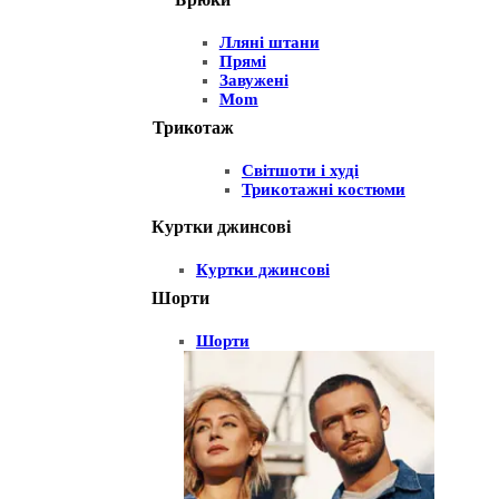
Лляні штани
Прямі
Завужені
Mom
Трикотаж
Світшоти і худі
Трикотажні костюми
Куртки джинсові
Куртки джинсові
Шорти
Шорти