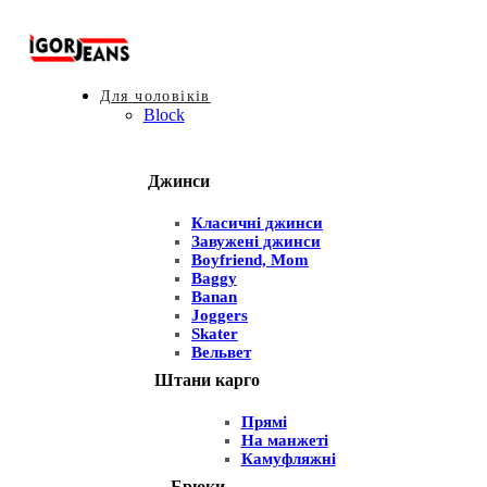
Для чоловіків
Block
Джинси
Класичні джинси
Завужені джинси
Boyfriend, Mom
Baggy
Banan
Joggers
Skater
Вельвет
Штани карго
Прямі
На манжеті
Камуфляжні
Брюки