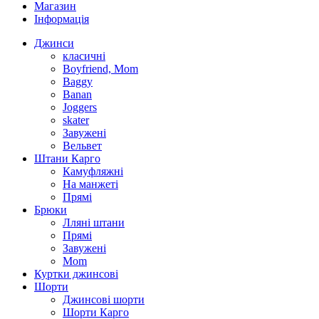
Магазин
Інформація
Джинси
класичні
Boyfriend, Mom
Baggy
Banan
Joggers
skater
Завужені
Вельвет
Штани Карго
Камуфляжні
На манжеті
Прямі
Брюки
Лляні штани
Прямі
Завужені
Mom
Куртки джинсові
Шорти
Джинсові шорти
Шорти Карго