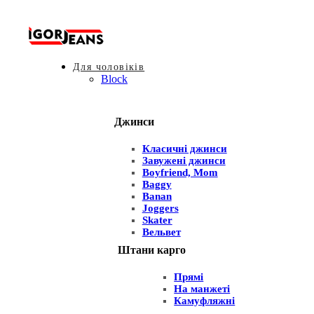
Для чоловіків
Block
Джинси
Класичні джинси
Завужені джинси
Boyfriend, Mom
Baggy
Banan
Joggers
Skater
Вельвет
Штани карго
Прямі
На манжеті
Камуфляжні