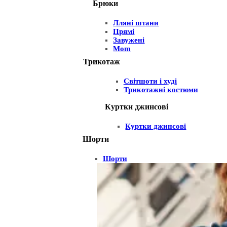
Брюки
Лляні штани
Прямі
Завужені
Mom
Трикотаж
Світшоти і худі
Трикотажні костюми
Куртки джинсові
Куртки джинсові
Шорти
Шорти