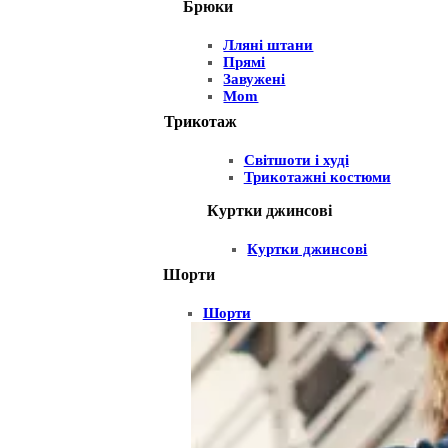
Брюки
Лляні штани
Прямі
Завужені
Mom
Трикотаж
Світшоти і худі
Трикотажні костюми
Куртки джинсові
Куртки джинсові
Шорти
Шорти