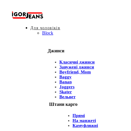
Для чоловіків
Block
Джинси
Класичні джинси
Завужені джинси
Boyfriend, Mom
Baggy
Banan
Joggers
Skater
Вельвет
Штани карго
Прямі
На манжеті
Камуфляжні