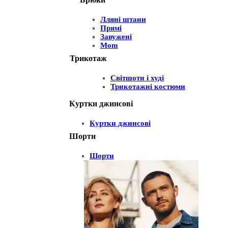
Лляні штани
Прямі
Завужені
Mom
Трикотаж
Світшоти і худі
Трикотажні костюми
Куртки джинсові
Куртки джинсові
Шорти
Шорти