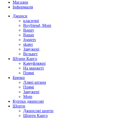
Магазин
Інформація
Джинси
класичні
Boyfriend, Mom
Baggy
Banan
Joggers
skater
Завужені
Вельвет
Штани Карго
Камуфляжні
На манжеті
Прямі
Брюки
Лляні штани
Прямі
Завужені
Mom
Куртки джинсові
Шорти
Джинсові шорти
Шорти Карго