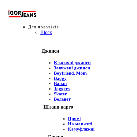
Для чоловіків
Block
Джинси
Класичні джинси
Завужені джинси
Boyfriend, Mom
Baggy
Banan
Joggers
Skater
Вельвет
Штани карго
Прямі
На манжеті
Камуфляжні
Брюки