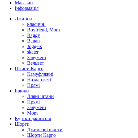
Магазин
Інформація
Джинси
класичні
Boyfriend, Mom
Baggy
Banan
Joggers
skater
Завужені
Вельвет
Штани Карго
Камуфляжні
На манжеті
Прямі
Брюки
Лляні штани
Прямі
Завужені
Mom
Куртки джинсові
Шорти
Джинсові шорти
Шорти Карго