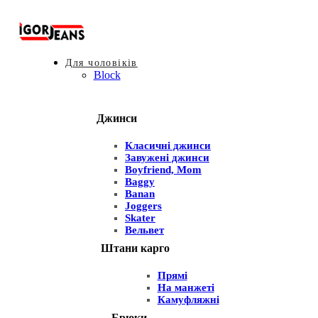
Для чоловіків
Block
Джинси
Класичні джинси
Завужені джинси
Boyfriend, Mom
Baggy
Banan
Joggers
Skater
Вельвет
Штани карго
Прямі
На манжеті
Камуфляжні
Брюки