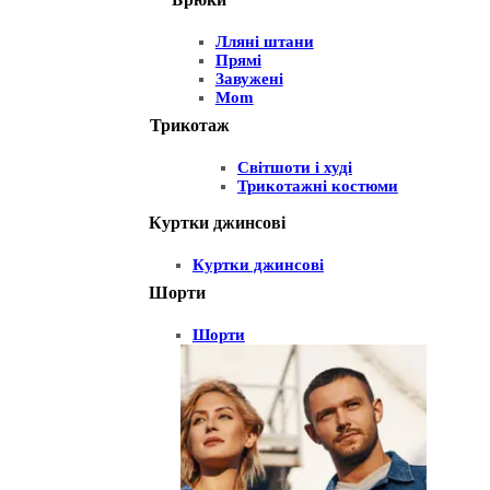
Лляні штани
Прямі
Завужені
Mom
Трикотаж
Світшоти і худі
Трикотажні костюми
Куртки джинсові
Куртки джинсові
Шорти
Шорти