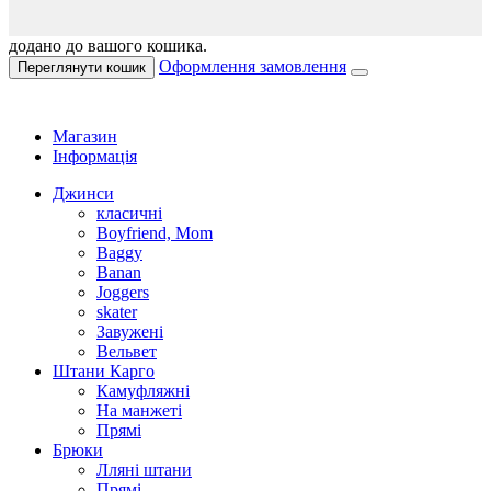
додано до вашого кошика.
Оформлення замовлення
Переглянути кошик
Магазин
Інформація
Джинси
класичні
Boyfriend, Mom
Baggy
Banan
Joggers
skater
Завужені
Вельвет
Штани Карго
Камуфляжні
На манжеті
Прямі
Брюки
Лляні штани
Прямі