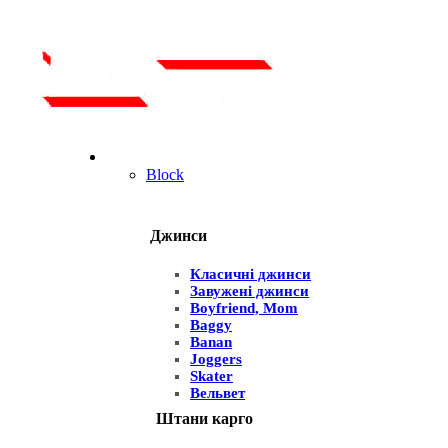
Для чоловіків
Block
Джинси
Класичні джинси
Завужені джинси
Boyfriend, Mom
Baggy
Banan
Joggers
Skater
Вельвет
Штани карго