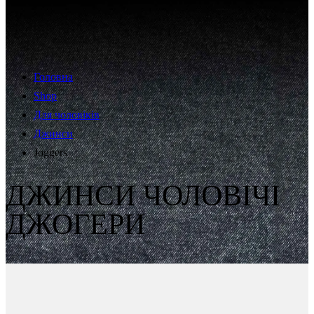
Головна
Shop
Для чоловіків
Джинси
Joggers
ДЖИНСИ ЧОЛОВІЧІ
ДЖОГЕРИ