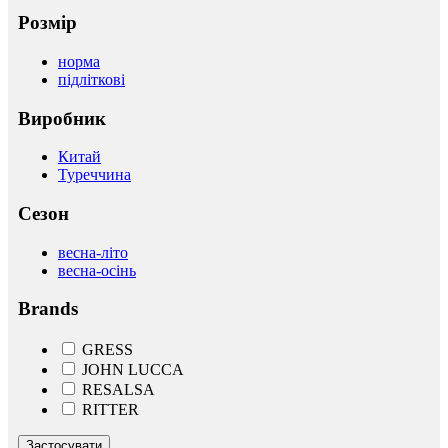
Розмір
норма
підліткові
Виробник
Китай
Туреччина
Сезон
весна-літо
весна-осінь
Brands
GRESS
JOHN LUCCA
RESALSA
RITTER
Застосувати