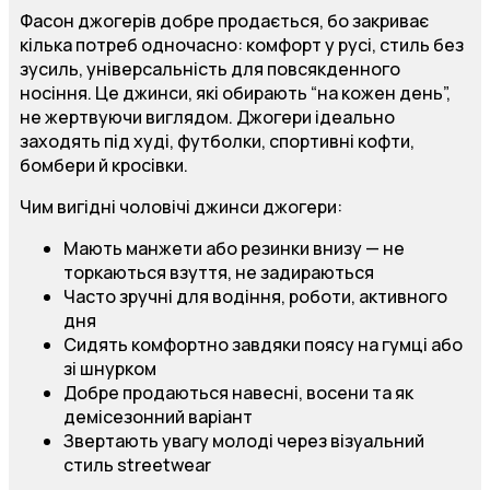
Фасон джогерів добре продається, бо закриває
кілька потреб одночасно: комфорт у русі, стиль без
зусиль, універсальність для повсякденного
носіння. Це джинси, які обирають “на кожен день”,
не жертвуючи виглядом. Джогери ідеально
заходять під худі, футболки, спортивні кофти,
бомбери й кросівки.
Чим вигідні чоловічі джинси джогери:
Мають манжети або резинки внизу — не
торкаються взуття, не задираються
Часто зручні для водіння, роботи, активного
дня
Сидять комфортно завдяки поясу на гумці або
зі шнурком
Добре продаються навесні, восени та як
демісезонний варіант
Звертають увагу молоді через візуальний
стиль streetwear