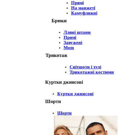
Прямі
На манжеті
Камуфляжні
Брюки
Лляні штани
Прямі
Завужені
Mom
Трикотаж
Світшоти і худі
Трикотажні костюми
Куртки джинсові
Куртки джинсові
Шорти
Шорти