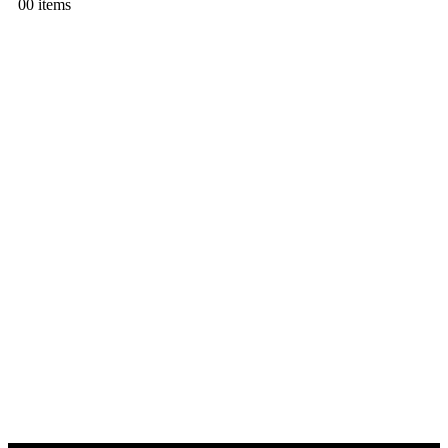
0
0 items