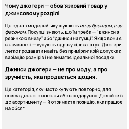
Чому джогери — обов’язковий товар у
джинсовому розділі
Це одна з моделей, яку шукають
не за брендом, а за
фасоном
. Покупці знають, що їм треба — “джинси з
резинкою внизу” або “джинси на гумці”. Якщо вони є
в наявності — купують одразу кілька штук. Джогери
легко продавати навіть без примірки: крій допускає
варіацію розмірів і не вимагає ідеальної посадки.
Джинси джогери — не про моду, а про
зручність, яка продається щодня.
Це категорія, яку часто купують повторно, для
повсякденного носіння або в подарунок. Додайте їх
до асортименту — й отримаєте позицію, яка працює
на обсяг.