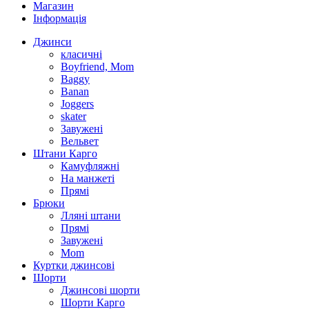
Магазин
Інформація
Джинси
класичні
Boyfriend, Mom
Baggy
Banan
Joggers
skater
Завужені
Вельвет
Штани Карго
Камуфляжні
На манжеті
Прямі
Брюки
Лляні штани
Прямі
Завужені
Mom
Куртки джинсові
Шорти
Джинсові шорти
Шорти Карго