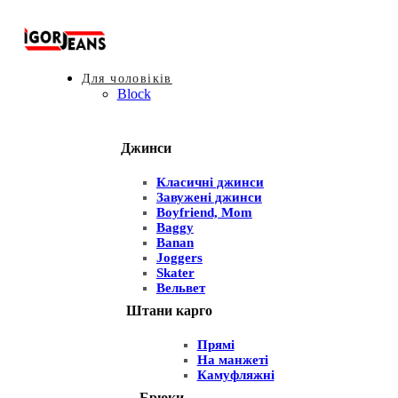
Для чоловіків
Block
Джинси
Класичні джинси
Завужені джинси
Boyfriend, Mom
Baggy
Banan
Joggers
Skater
Вельвет
Штани карго
Прямі
На манжеті
Камуфляжні
Брюки