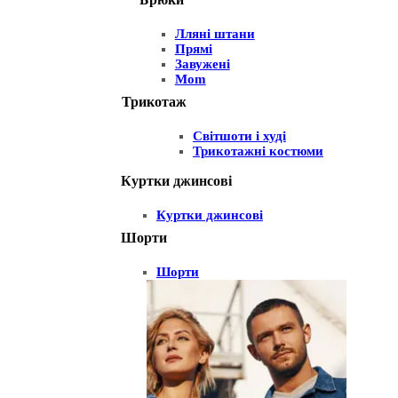
Лляні штани
Прямі
Завужені
Mom
Трикотаж
Світшоти і худі
Трикотажні костюми
Куртки джинсові
Куртки джинсові
Шорти
Шорти