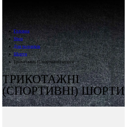
Головна
Shop
Для чоловіків
Шорти
Трикотажні (Спортивні) шорти
ТРИКОТАЖНІ
(СПОРТИВНІ) ШОРТИ