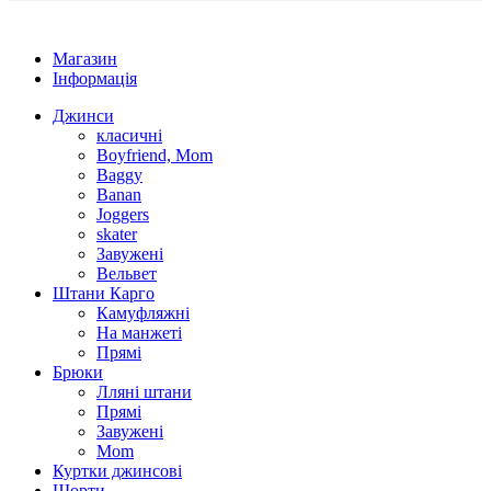
Магазин
Інформація
Джинси
класичні
Boyfriend, Mom
Baggy
Banan
Joggers
skater
Завужені
Вельвет
Штани Карго
Камуфляжні
На манжеті
Прямі
Брюки
Лляні штани
Прямі
Завужені
Mom
Куртки джинсові
Шорти