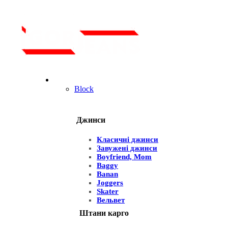
Для чоловіків
Block
Джинси
Класичні джинси
Завужені джинси
Boyfriend, Mom
Baggy
Banan
Joggers
Skater
Вельвет
Штани карго