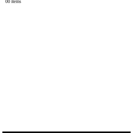
0
0 items