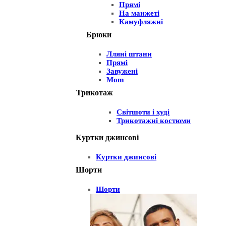
Прямі
На манжеті
Камуфляжні
Брюки
Лляні штани
Прямі
Завужені
Mom
Трикотаж
Світшоти і худі
Трикотажні костюми
Куртки джинсові
Куртки джинсові
Шорти
Шорти