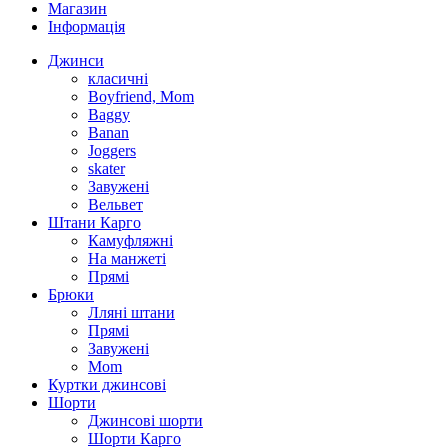
Магазин
Інформація
Джинси
класичні
Boyfriend, Mom
Baggy
Banan
Joggers
skater
Завужені
Вельвет
Штани Карго
Камуфляжні
На манжеті
Прямі
Брюки
Лляні штани
Прямі
Завужені
Mom
Куртки джинсові
Шорти
Джинсові шорти
Шорти Карго