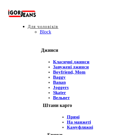
Для чоловіків
Block
Джинси
Класичні джинси
Завужені джинси
Boyfriend, Mom
Baggy
Banan
Joggers
Skater
Вельвет
Штани карго
Прямі
На манжеті
Камуфляжні
Брюки