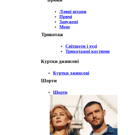
Лляні штани
Прямі
Завужені
Mom
Трикотаж
Світшоти і худі
Трикотажні костюми
Куртки джинсові
Куртки джинсові
Шорти
Шорти