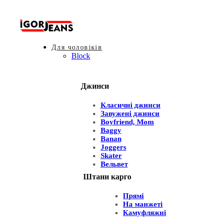
Для чоловіків
Block
Джинси
Класичні джинси
Завужені джинси
Boyfriend, Mom
Baggy
Banan
Joggers
Skater
Вельвет
Штани карго
Прямі
На манжеті
Камуфляжні