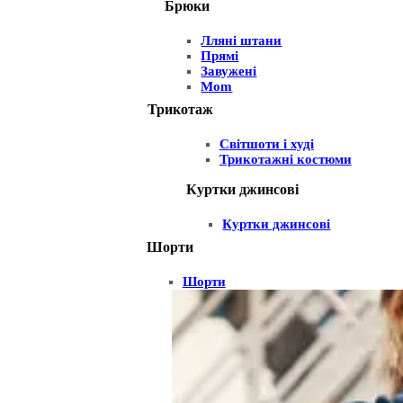
Брюки
Лляні штани
Прямі
Завужені
Mom
Трикотаж
Світшоти і худі
Трикотажні костюми
Куртки джинсові
Куртки джинсові
Шорти
Шорти