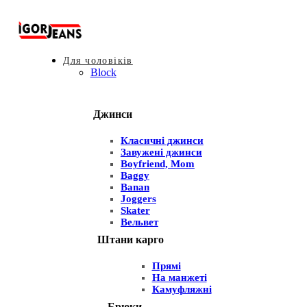
Для чоловіків
Block
Джинси
Класичні джинси
Завужені джинси
Boyfriend, Mom
Baggy
Banan
Joggers
Skater
Вельвет
Штани карго
Прямі
На манжеті
Камуфляжні
Брюки