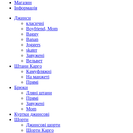
Магазин
Інформація
Джинси
класичні
Boyfriend, Mom
Baggy
Banan
Joggers
skater
Завужені
Вельвет
Штани Карго
Камуфляжні
На манжеті
Прямі
Брюки
Лляні штани
Прямі
Завужені
Mom
Куртки джинсові
Шорти
Джинсові шорти
Шорти Карго