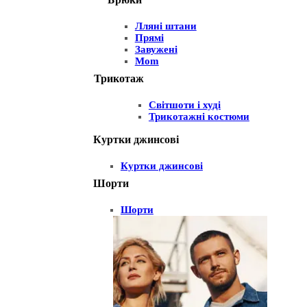
Лляні штани
Прямі
Завужені
Mom
Трикотаж
Світшоти і худі
Трикотажні костюми
Куртки джинсові
Куртки джинсові
Шорти
Шорти