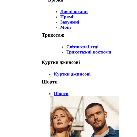
Лляні штани
Прямі
Завужені
Mom
Трикотаж
Світшоти і худі
Трикотажні костюми
Куртки джинсові
Куртки джинсові
Шорти
Шорти