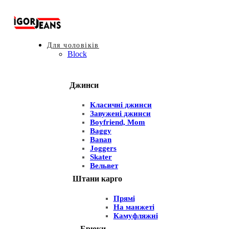
Для чоловіків
Block
Джинси
Класичні джинси
Завужені джинси
Boyfriend, Mom
Baggy
Banan
Joggers
Skater
Вельвет
Штани карго
Прямі
На манжеті
Камуфляжні
Брюки