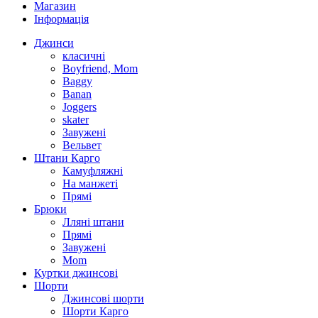
Магазин
Інформація
Джинси
класичні
Boyfriend, Mom
Baggy
Banan
Joggers
skater
Завужені
Вельвет
Штани Карго
Камуфляжні
На манжеті
Прямі
Брюки
Лляні штани
Прямі
Завужені
Mom
Куртки джинсові
Шорти
Джинсові шорти
Шорти Карго