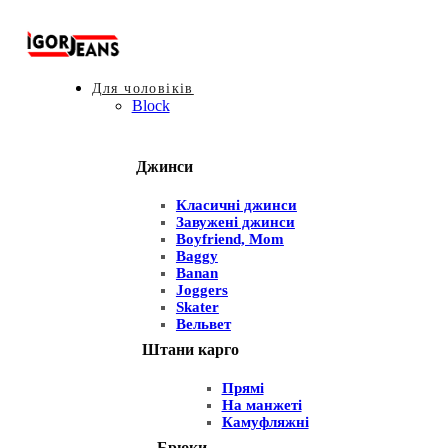
Для чоловіків
Block
Джинси
Класичні джинси
Завужені джинси
Boyfriend, Mom
Baggy
Banan
Joggers
Skater
Вельвет
Штани карго
Прямі
На манжеті
Камуфляжні
Брюки