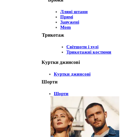
Лляні штани
Прямі
Завужені
Mom
Трикотаж
Світшоти і худі
Трикотажні костюми
Куртки джинсові
Куртки джинсові
Шорти
Шорти