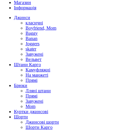
Магазин
Інформація
Джинси
класичні
Boyfriend, Mom
Baggy
Banan
Joggers
skater
Завужені
Вельвет
Штани Карго
Камуфляжні
На манжеті
Прямі
Брюки
Лляні штани
Прямі
Завужені
Mom
Куртки джинсові
Шорти
Джинсові шорти
Шорти Карго