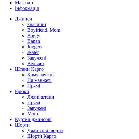
Магазин
Інформація
Джинси
класичні
Boyfriend, Mom
Baggy
Banan
Joggers
skater
Завужені
Вельвет
Штани Карго
Камуфляжні
На манжеті
Прямі
Брюки
Лляні штани
Прямі
Завужені
Mom
Куртки джинсові
Шорти
Джинсові шорти
Шорти Карго