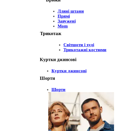
Лляні штани
Прямі
Завужені
Mom
Трикотаж
Світшоти і худі
Трикотажні костюми
Куртки джинсові
Куртки джинсові
Шорти
Шорти