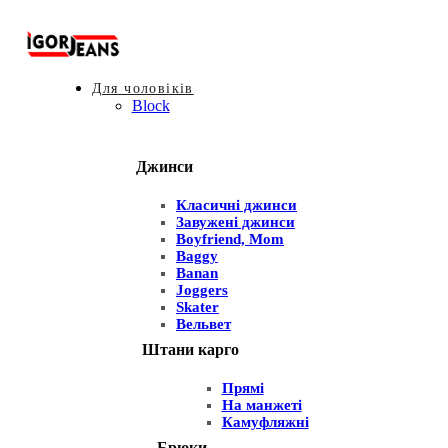
Для чоловіків
Block
Джинси
Класичні джинси
Завужені джинси
Boyfriend, Mom
Baggy
Banan
Joggers
Skater
Вельвет
Штани карго
Прямі
На манжеті
Камуфляжні
Брюки