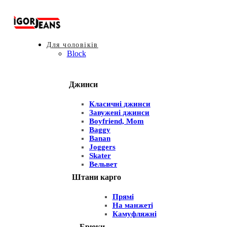
Для чоловіків
Block
Джинси
Класичні джинси
Завужені джинси
Boyfriend, Mom
Baggy
Banan
Joggers
Skater
Вельвет
Штани карго
Прямі
На манжеті
Камуфляжні
Брюки