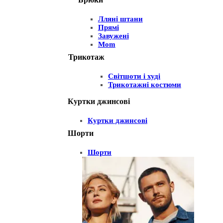
Лляні штани
Прямі
Завужені
Mom
Трикотаж
Світшоти і худі
Трикотажні костюми
Куртки джинсові
Куртки джинсові
Шорти
Шорти