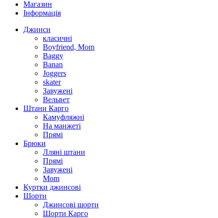
Магазин
Інформація
Джинси
класичні
Boyfriend, Mom
Baggy
Banan
Joggers
skater
Завужені
Вельвет
Штани Карго
Камуфляжні
На манжеті
Прямі
Брюки
Лляні штани
Прямі
Завужені
Mom
Куртки джинсові
Шорти
Джинсові шорти
Шорти Карго