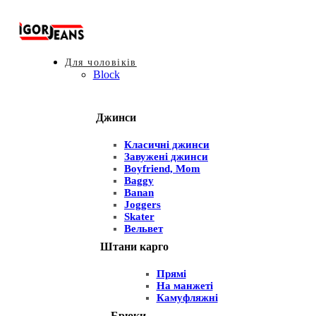
Для чоловіків
Block
Джинси
Класичні джинси
Завужені джинси
Boyfriend, Mom
Baggy
Banan
Joggers
Skater
Вельвет
Штани карго
Прямі
На манжеті
Камуфляжні
Брюки