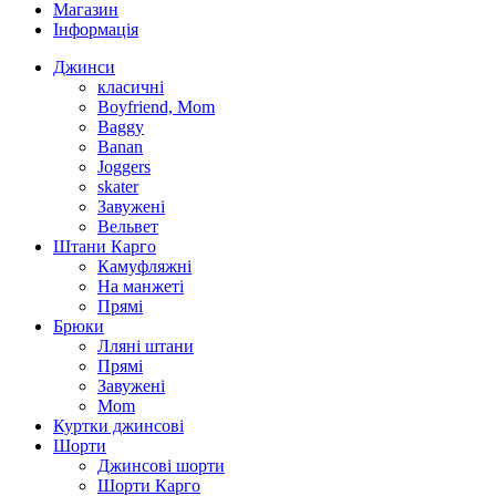
Магазин
Інформація
Джинси
класичні
Boyfriend, Mom
Baggy
Banan
Joggers
skater
Завужені
Вельвет
Штани Карго
Камуфляжні
На манжеті
Прямі
Брюки
Лляні штани
Прямі
Завужені
Mom
Куртки джинсові
Шорти
Джинсові шорти
Шорти Карго