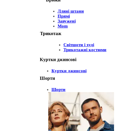
Лляні штани
Прямі
Завужені
Mom
Трикотаж
Світшоти і худі
Трикотажні костюми
Куртки джинсові
Куртки джинсові
Шорти
Шорти