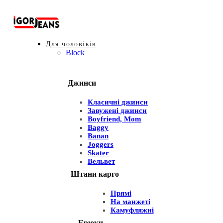
Для чоловіків
Block
Джинси
Класичні джинси
Завужені джинси
Boyfriend, Mom
Baggy
Banan
Joggers
Skater
Вельвет
Штани карго
Прямі
На манжеті
Камуфляжні
Брюки