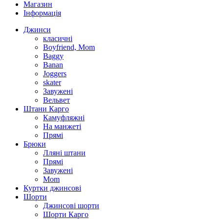
Магазин
Інформація
Джинси
класичні
Boyfriend, Mom
Baggy
Banan
Joggers
skater
Завужені
Вельвет
Штани Карго
Камуфляжні
На манжеті
Прямі
Брюки
Лляні штани
Прямі
Завужені
Mom
Куртки джинсові
Шорти
Джинсові шорти
Шорти Карго