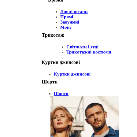
Лляні штани
Прямі
Завужені
Mom
Трикотаж
Світшоти і худі
Трикотажні костюми
Куртки джинсові
Куртки джинсові
Шорти
Шорти