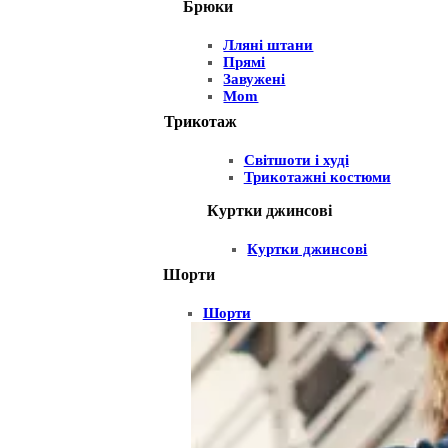
Брюки
Лляні штани
Прямі
Завужені
Mom
Трикотаж
Світшоти і худі
Трикотажні костюми
Куртки джинсові
Куртки джинсові
Шорти
Шорти