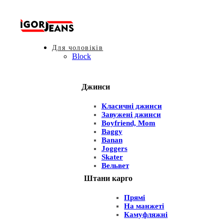
Для чоловіків
Block
Джинси
Класичні джинси
Завужені джинси
Boyfriend, Mom
Baggy
Banan
Joggers
Skater
Вельвет
Штани карго
Прямі
На манжеті
Камуфляжні