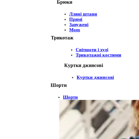
Брюки
Лляні штани
Прямі
Завужені
Mom
Трикотаж
Світшоти і худі
Трикотажні костюми
Куртки джинсові
Куртки джинсові
Шорти
Шорти