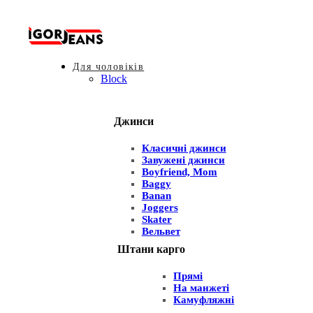
Для чоловіків
Block
Джинси
Класичні джинси
Завужені джинси
Boyfriend, Mom
Baggy
Banan
Joggers
Skater
Вельвет
Штани карго
Прямі
На манжеті
Камуфляжні