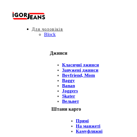
Для чоловіків
Block
Джинси
Класичні джинси
Завужені джинси
Boyfriend, Mom
Baggy
Banan
Joggers
Skater
Вельвет
Штани карго
Прямі
На манжеті
Камуфляжні