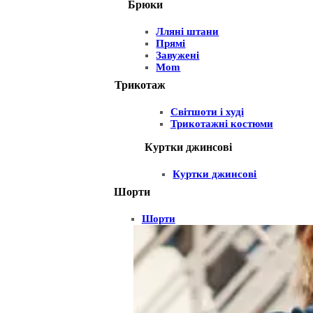
Брюки
Лляні штани
Прямі
Завужені
Mom
Трикотаж
Світшоти і худі
Трикотажні костюми
Куртки джинсові
Куртки джинсові
Шорти
Шорти