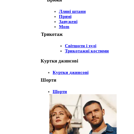
Лляні штани
Прямі
Завужені
Mom
Трикотаж
Світшоти і худі
Трикотажні костюми
Куртки джинсові
Куртки джинсові
Шорти
Шорти