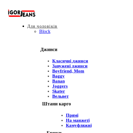
Для чоловіків
Block
Джинси
Класичні джинси
Завужені джинси
Boyfriend, Mom
Baggy
Banan
Joggers
Skater
Вельвет
Штани карго
Прямі
На манжеті
Камуфляжні
Брюки