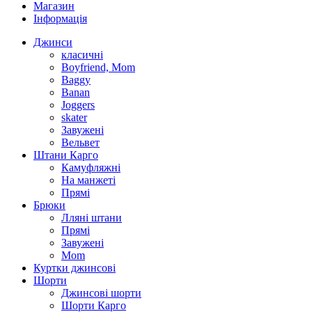
Магазин
Інформація
Джинси
класичні
Boyfriend, Mom
Baggy
Banan
Joggers
skater
Завужені
Вельвет
Штани Карго
Камуфляжні
На манжеті
Прямі
Брюки
Лляні штани
Прямі
Завужені
Mom
Куртки джинсові
Шорти
Джинсові шорти
Шорти Карго