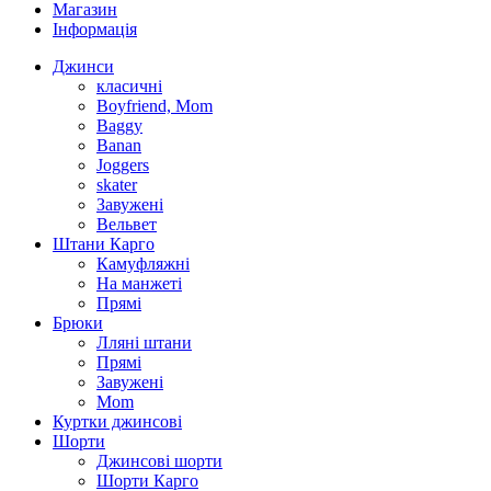
Магазин
Інформація
Джинси
класичні
Boyfriend, Mom
Baggy
Banan
Joggers
skater
Завужені
Вельвет
Штани Карго
Камуфляжні
На манжеті
Прямі
Брюки
Лляні штани
Прямі
Завужені
Mom
Куртки джинсові
Шорти
Джинсові шорти
Шорти Карго