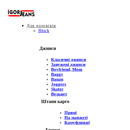
Для чоловіків
Block
Джинси
Класичні джинси
Завужені джинси
Boyfriend, Mom
Baggy
Banan
Joggers
Skater
Вельвет
Штани карго
Прямі
На манжеті
Камуфляжні
Брюки