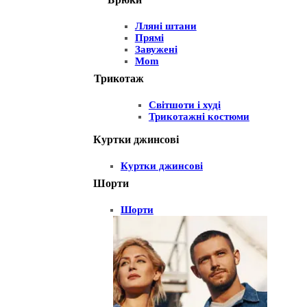
Лляні штани
Прямі
Завужені
Mom
Трикотаж
Світшоти і худі
Трикотажні костюми
Куртки джинсові
Куртки джинсові
Шорти
Шорти