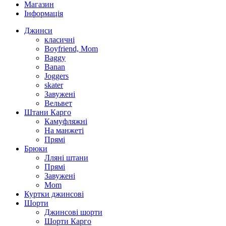
Магазин
Інформація
Джинси
класичні
Boyfriend, Mom
Baggy
Banan
Joggers
skater
Завужені
Вельвет
Штани Карго
Камуфляжні
На манжеті
Прямі
Брюки
Лляні штани
Прямі
Завужені
Mom
Куртки джинсові
Шорти
Джинсові шорти
Шорти Карго