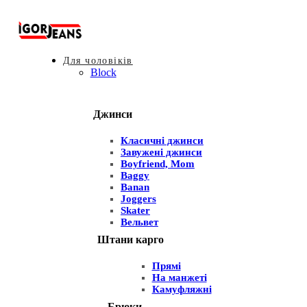
Для чоловіків
Block
Джинси
Класичні джинси
Завужені джинси
Boyfriend, Mom
Baggy
Banan
Joggers
Skater
Вельвет
Штани карго
Прямі
На манжеті
Камуфляжні
Брюки