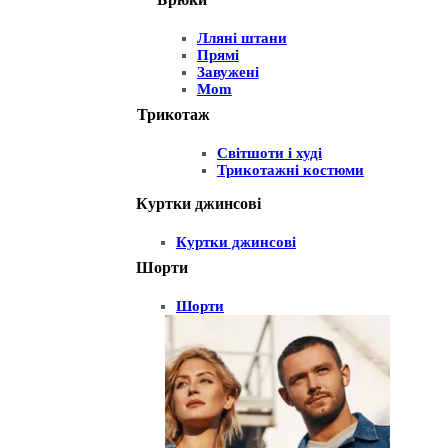
Лляні штани
Прямі
Завужені
Mom
Трикотаж
Світшоти і худі
Трикотажні костюми
Куртки джинсові
Куртки джинсові
Шорти
Шорти