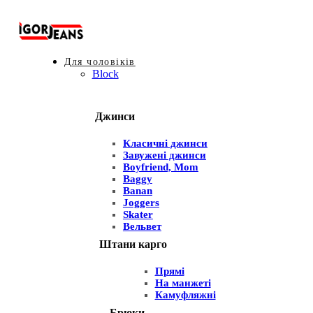
Для чоловіків
Block
Джинси
Класичні джинси
Завужені джинси
Boyfriend, Mom
Baggy
Banan
Joggers
Skater
Вельвет
Штани карго
Прямі
На манжеті
Камуфляжні
Брюки