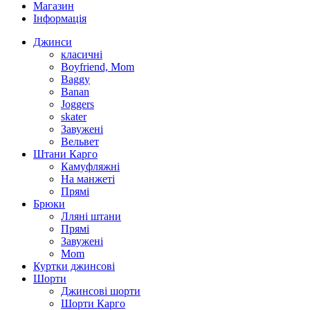
Магазин
Інформація
Джинси
класичні
Boyfriend, Mom
Baggy
Banan
Joggers
skater
Завужені
Вельвет
Штани Карго
Камуфляжні
На манжеті
Прямі
Брюки
Лляні штани
Прямі
Завужені
Mom
Куртки джинсові
Шорти
Джинсові шорти
Шорти Карго