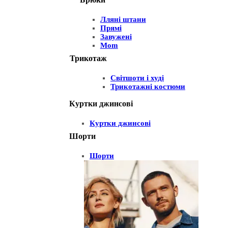
Лляні штани
Прямі
Завужені
Mom
Трикотаж
Світшоти і худі
Трикотажні костюми
Куртки джинсові
Куртки джинсові
Шорти
Шорти