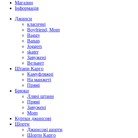
Магазин
Інформація
Джинси
класичні
Boyfriend, Mom
Baggy
Banan
Joggers
skater
Завужені
Вельвет
Штани Карго
Камуфляжні
На манжеті
Прямі
Брюки
Лляні штани
Прямі
Завужені
Mom
Куртки джинсові
Шорти
Джинсові шорти
Шорти Карго