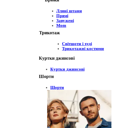
Лляні штани
Прямі
Завужені
Mom
Трикотаж
Світшоти і худі
Трикотажні костюми
Куртки джинсові
Куртки джинсові
Шорти
Шорти