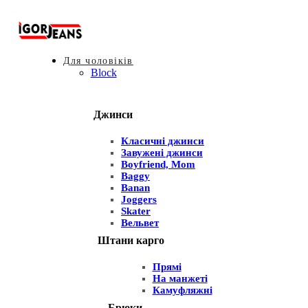
Для чоловіків
Block
Джинси
Класичні джинси
Завужені джинси
Boyfriend, Mom
Baggy
Banan
Joggers
Skater
Вельвет
Штани карго
Прямі
На манжеті
Камуфляжні
Брюки