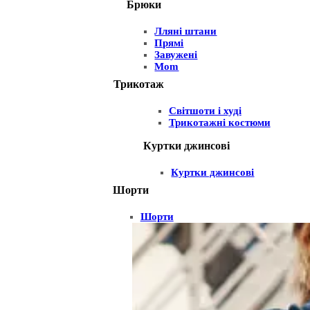
Брюки
Лляні штани
Прямі
Завужені
Mom
Трикотаж
Світшоти і худі
Трикотажні костюми
Куртки джинсові
Куртки джинсові
Шорти
Шорти