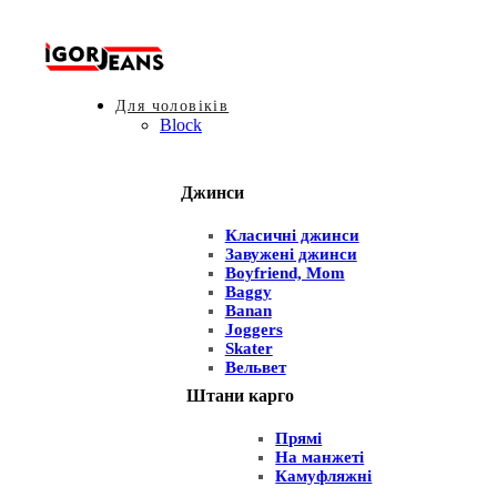
Для чоловіків
Block
Джинси
Класичні джинси
Завужені джинси
Boyfriend, Mom
Baggy
Banan
Joggers
Skater
Вельвет
Штани карго
Прямі
На манжеті
Камуфляжні