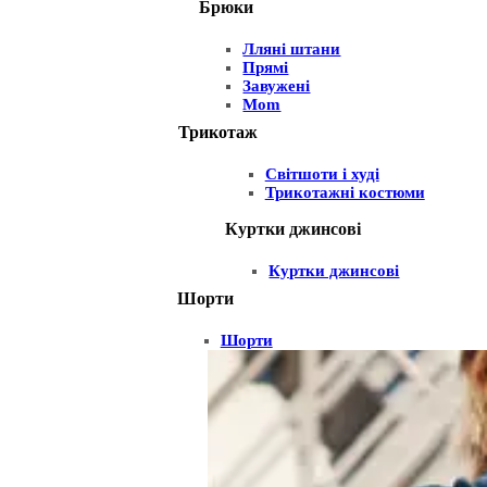
Брюки
Лляні штани
Прямі
Завужені
Mom
Трикотаж
Світшоти і худі
Трикотажні костюми
Куртки джинсові
Куртки джинсові
Шорти
Шорти