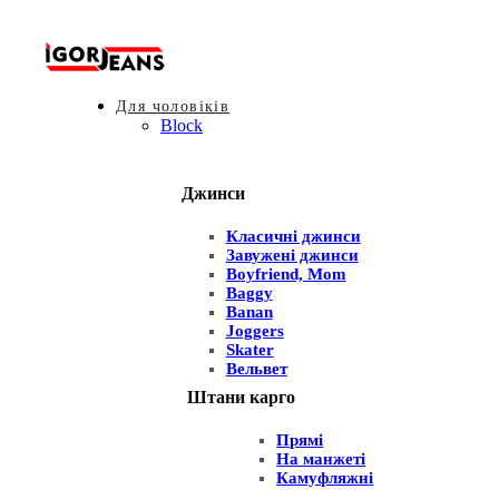
Для чоловіків
Block
Джинси
Класичні джинси
Завужені джинси
Boyfriend, Mom
Baggy
Banan
Joggers
Skater
Вельвет
Штани карго
Прямі
На манжеті
Камуфляжні