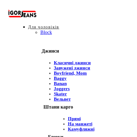
Для чоловіків
Block
Джинси
Класичні джинси
Завужені джинси
Boyfriend, Mom
Baggy
Banan
Joggers
Skater
Вельвет
Штани карго
Прямі
На манжеті
Камуфляжні
Брюки