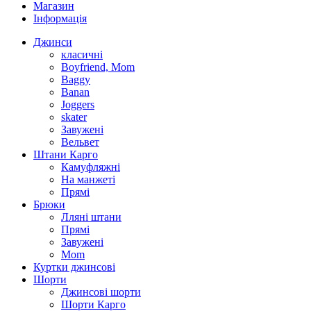
Магазин
Інформація
Джинси
класичні
Boyfriend, Mom
Baggy
Banan
Joggers
skater
Завужені
Вельвет
Штани Карго
Камуфляжні
На манжеті
Прямі
Брюки
Лляні штани
Прямі
Завужені
Mom
Куртки джинсові
Шорти
Джинсові шорти
Шорти Карго