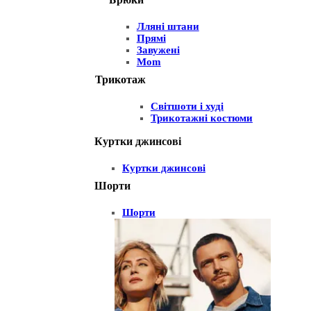
Лляні штани
Прямі
Завужені
Mom
Трикотаж
Світшоти і худі
Трикотажні костюми
Куртки джинсові
Куртки джинсові
Шорти
Шорти