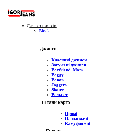
Для чоловіків
Block
Джинси
Класичні джинси
Завужені джинси
Boyfriend, Mom
Baggy
Banan
Joggers
Skater
Вельвет
Штани карго
Прямі
На манжеті
Камуфляжні
Брюки