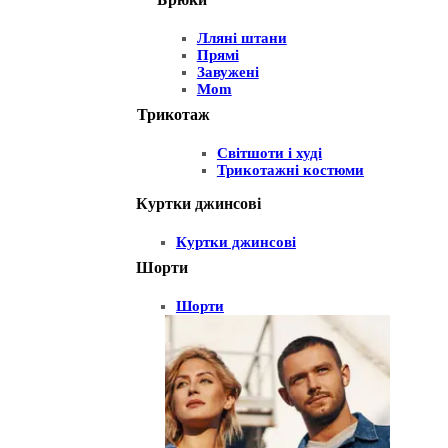
Лляні штани
Прямі
Завужені
Mom
Трикотаж
Світшоти і худі
Трикотажні костюми
Куртки джинсові
Куртки джинсові
Шорти
Шорти