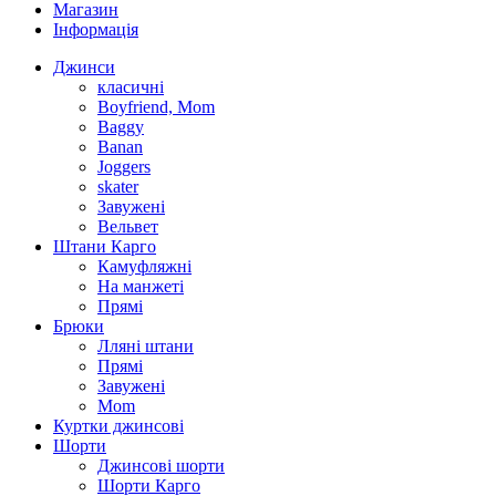
Магазин
Інформація
Джинси
класичні
Boyfriend, Mom
Baggy
Banan
Joggers
skater
Завужені
Вельвет
Штани Карго
Камуфляжні
На манжеті
Прямі
Брюки
Лляні штани
Прямі
Завужені
Mom
Куртки джинсові
Шорти
Джинсові шорти
Шорти Карго