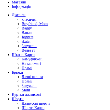
Магазин
Інформація
Джинси
класичні
Boyfriend, Mom
Baggy
Banan
Joggers
skater
Завужені
Вельвет
Штани Карго
Камуфляжні
На манжеті
Прямі
Брюки
Лляні штани
Прямі
Завужені
Mom
Куртки джинсові
Шорти
Джинсові шорти
Шорти Карго