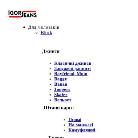
Для чоловіків
Block
Джинси
Класичні джинси
Завужені джинси
Boyfriend, Mom
Baggy
Banan
Joggers
Skater
Вельвет
Штани карго
Прямі
На манжеті
Камуфляжні
Брюки