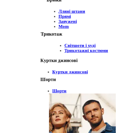
Лляні штани
Прямі
Завужені
Mom
Трикотаж
Світшоти і худі
Трикотажні костюми
Куртки джинсові
Куртки джинсові
Шорти
Шорти