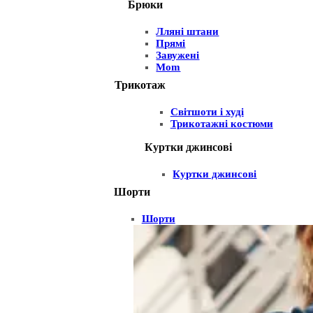
Брюки
Лляні штани
Прямі
Завужені
Mom
Трикотаж
Світшоти і худі
Трикотажні костюми
Куртки джинсові
Куртки джинсові
Шорти
Шорти