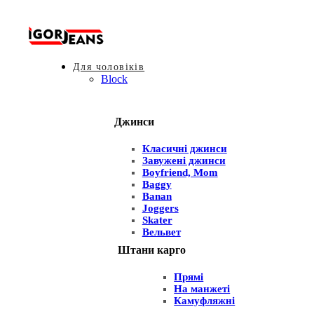
Для чоловіків
Block
Джинси
Класичні джинси
Завужені джинси
Boyfriend, Mom
Baggy
Banan
Joggers
Skater
Вельвет
Штани карго
Прямі
На манжеті
Камуфляжні