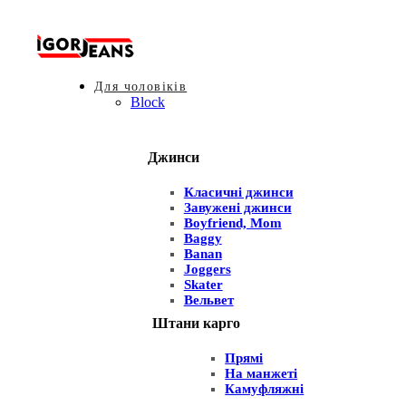
Для чоловіків
Block
Джинси
Класичні джинси
Завужені джинси
Boyfriend, Mom
Baggy
Banan
Joggers
Skater
Вельвет
Штани карго
Прямі
На манжеті
Камуфляжні