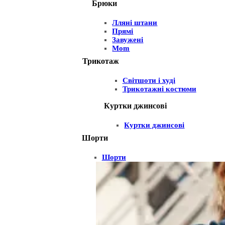
Брюки
Лляні штани
Прямі
Завужені
Mom
Трикотаж
Світшоти і худі
Трикотажні костюми
Куртки джинсові
Куртки джинсові
Шорти
Шорти