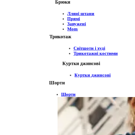
Брюки
Лляні штани
Прямі
Завужені
Mom
Трикотаж
Світшоти і худі
Трикотажні костюми
Куртки джинсові
Куртки джинсові
Шорти
Шорти