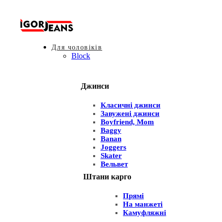
Для чоловіків
Block
Джинси
Класичні джинси
Завужені джинси
Boyfriend, Mom
Baggy
Banan
Joggers
Skater
Вельвет
Штани карго
Прямі
На манжеті
Камуфляжні