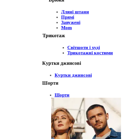
Лляні штани
Прямі
Завужені
Mom
Трикотаж
Світшоти і худі
Трикотажні костюми
Куртки джинсові
Куртки джинсові
Шорти
Шорти