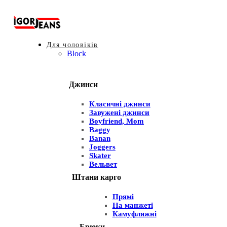
Для чоловіків
Block
Джинси
Класичні джинси
Завужені джинси
Boyfriend, Mom
Baggy
Banan
Joggers
Skater
Вельвет
Штани карго
Прямі
На манжеті
Камуфляжні
Брюки