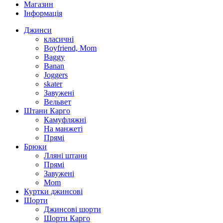
Магазин
Інформація
Джинси
класичні
Boyfriend, Mom
Baggy
Banan
Joggers
skater
Завужені
Вельвет
Штани Карго
Камуфляжні
На манжеті
Прямі
Брюки
Лляні штани
Прямі
Завужені
Mom
Куртки джинсові
Шорти
Джинсові шорти
Шорти Карго