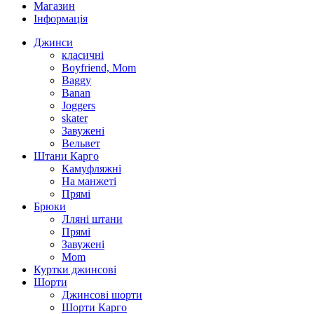
Магазин
Інформація
Джинси
класичні
Boyfriend, Mom
Baggy
Banan
Joggers
skater
Завужені
Вельвет
Штани Карго
Камуфляжні
На манжеті
Прямі
Брюки
Лляні штани
Прямі
Завужені
Mom
Куртки джинсові
Шорти
Джинсові шорти
Шорти Карго