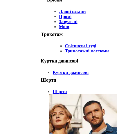
Лляні штани
Прямі
Завужені
Mom
Трикотаж
Світшоти і худі
Трикотажні костюми
Куртки джинсові
Куртки джинсові
Шорти
Шорти