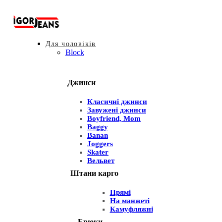
Для чоловіків
Block
Джинси
Класичні джинси
Завужені джинси
Boyfriend, Mom
Baggy
Banan
Joggers
Skater
Вельвет
Штани карго
Прямі
На манжеті
Камуфляжні
Брюки