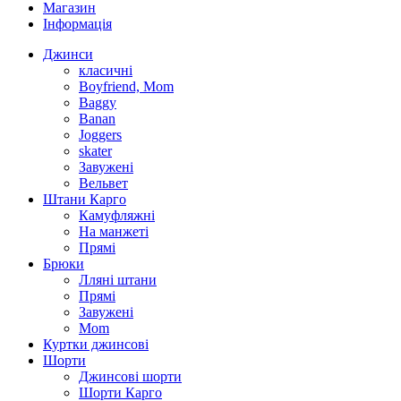
Магазин
Інформація
Джинси
класичні
Boyfriend, Mom
Baggy
Banan
Joggers
skater
Завужені
Вельвет
Штани Карго
Камуфляжні
На манжеті
Прямі
Брюки
Лляні штани
Прямі
Завужені
Mom
Куртки джинсові
Шорти
Джинсові шорти
Шорти Карго