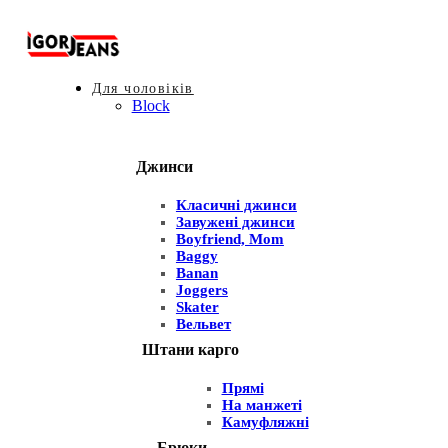
Для чоловіків
Block
Джинси
Класичні джинси
Завужені джинси
Boyfriend, Mom
Baggy
Banan
Joggers
Skater
Вельвет
Штани карго
Прямі
На манжеті
Камуфляжні
Брюки