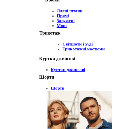
Лляні штани
Прямі
Завужені
Mom
Трикотаж
Світшоти і худі
Трикотажні костюми
Куртки джинсові
Куртки джинсові
Шорти
Шорти