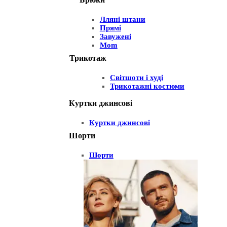
Лляні штани
Прямі
Завужені
Mom
Трикотаж
Світшоти і худі
Трикотажні костюми
Куртки джинсові
Куртки джинсові
Шорти
Шорти