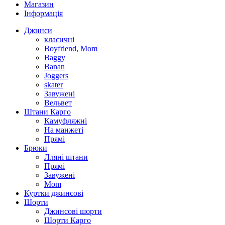
Магазин
Інформація
Джинси
класичні
Boyfriend, Mom
Baggy
Banan
Joggers
skater
Завужені
Вельвет
Штани Карго
Камуфляжні
На манжеті
Прямі
Брюки
Лляні штани
Прямі
Завужені
Mom
Куртки джинсові
Шорти
Джинсові шорти
Шорти Карго