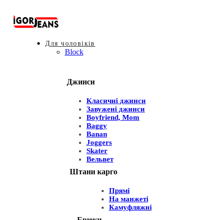
Для чоловіків
Block
Джинси
Класичні джинси
Завужені джинси
Boyfriend, Mom
Baggy
Banan
Joggers
Skater
Вельвет
Штани карго
Прямі
На манжеті
Камуфляжні
Брюки