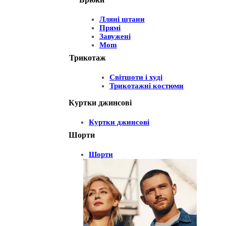
Лляні штани
Прямі
Завужені
Mom
Трикотаж
Світшоти і худі
Трикотажні костюми
Куртки джинсові
Куртки джинсові
Шорти
Шорти