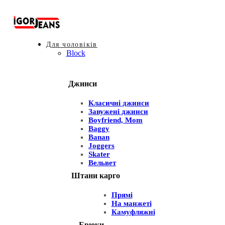
Для чоловіків
Block
Джинси
Класичні джинси
Завужені джинси
Boyfriend, Mom
Baggy
Banan
Joggers
Skater
Вельвет
Штани карго
Прямі
На манжеті
Камуфляжні
Брюки