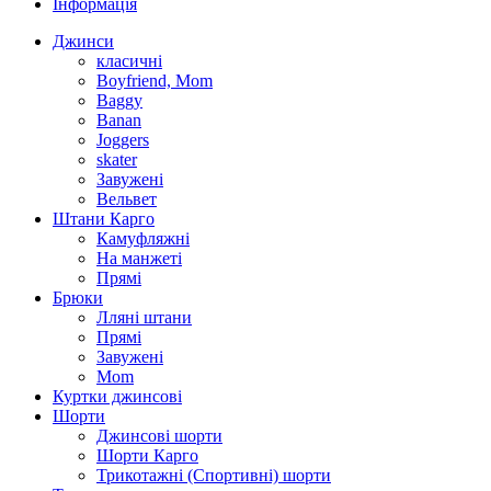
Інформація
Джинси
класичні
Boyfriend, Mom
Baggy
Banan
Joggers
skater
Завужені
Вельвет
Штани Карго
Камуфляжні
На манжеті
Прямі
Брюки
Лляні штани
Прямі
Завужені
Mom
Куртки джинсові
Шорти
Джинсові шорти
Шорти Карго
Трикотажні (Спортивні) шорти