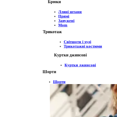
Брюки
Лляні штани
Прямі
Завужені
Mom
Трикотаж
Світшоти і худі
Трикотажні костюми
Куртки джинсові
Куртки джинсові
Шорти
Шорти