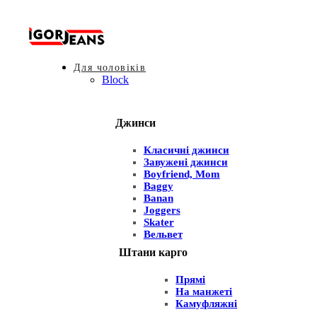
Для чоловіків
Block
Джинси
Класичні джинси
Завужені джинси
Boyfriend, Mom
Baggy
Banan
Joggers
Skater
Вельвет
Штани карго
Прямі
На манжеті
Камуфляжні