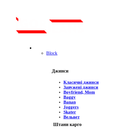
Для чоловіків
Block
Джинси
Класичні джинси
Завужені джинси
Boyfriend, Mom
Baggy
Banan
Joggers
Skater
Вельвет
Штани карго