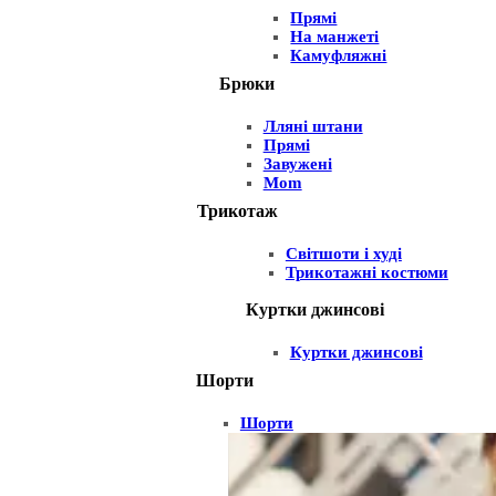
Прямі
На манжеті
Камуфляжні
Брюки
Лляні штани
Прямі
Завужені
Mom
Трикотаж
Світшоти і худі
Трикотажні костюми
Куртки джинсові
Куртки джинсові
Шорти
Шорти