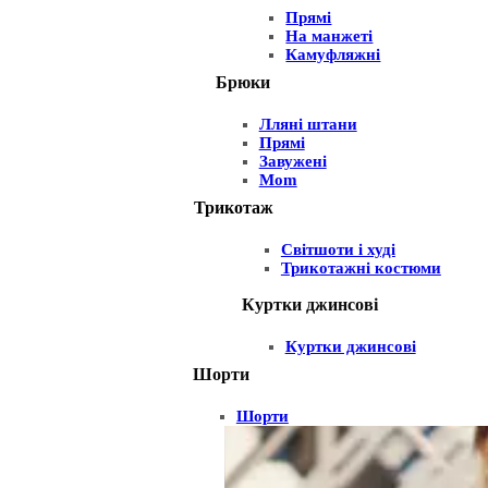
Прямі
На манжеті
Камуфляжні
Брюки
Лляні штани
Прямі
Завужені
Mom
Трикотаж
Світшоти і худі
Трикотажні костюми
Куртки джинсові
Куртки джинсові
Шорти
Шорти