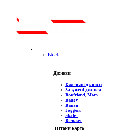
Для чоловіків
Block
Джинси
Класичні джинси
Завужені джинси
Boyfriend, Mom
Baggy
Banan
Joggers
Skater
Вельвет
Штани карго