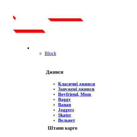
Для чоловіків
Block
Джинси
Класичні джинси
Завужені джинси
Boyfriend, Mom
Baggy
Banan
Joggers
Skater
Вельвет
Штани карго