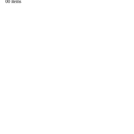
0
0 items