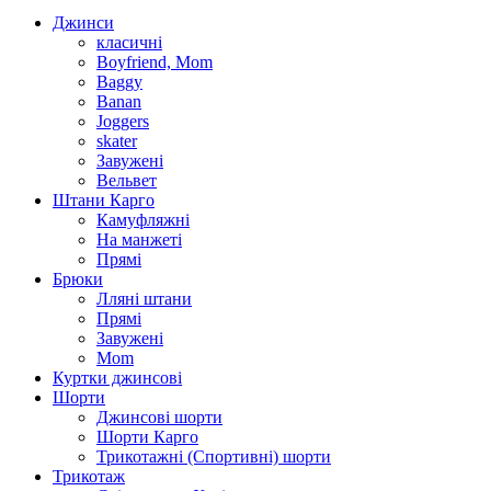
Джинси
класичні
Boyfriend, Mom
Baggy
Banan
Joggers
skater
Завужені
Вельвет
Штани Карго
Камуфляжні
На манжеті
Прямі
Брюки
Лляні штани
Прямі
Завужені
Mom
Куртки джинсові
Шорти
Джинсові шорти
Шорти Карго
Трикотажні (Спортивні) шорти
Трикотаж