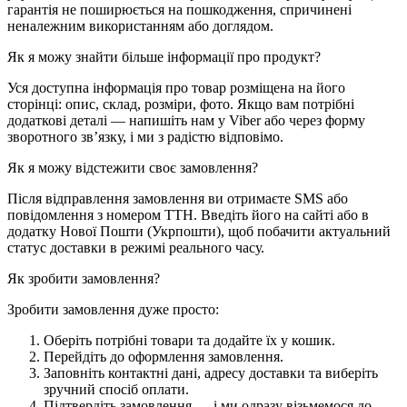
гарантія не поширюється на пошкодження, спричинені
неналежним використанням або доглядом.
Як я можу знайти більше інформації про продукт?
Уся доступна інформація про товар розміщена на його
сторінці: опис, склад, розміри, фото. Якщо вам потрібні
додаткові деталі — напишіть нам у Viber або через форму
зворотного зв’язку, і ми з радістю відповімо.
Як я можу відстежити своє замовлення?
Після відправлення замовлення ви отримаєте SMS або
повідомлення з номером ТТН. Введіть його на сайті або в
додатку Нової Пошти (Укрпошти), щоб побачити актуальний
статус доставки в режимі реального часу.
Як зробити замовлення?
Зробити замовлення дуже просто:
Оберіть потрібні товари та додайте їх у кошик.
Перейдіть до оформлення замовлення.
Заповніть контактні дані, адресу доставки та виберіть
зручний спосіб оплати.
Підтвердіть замовлення — і ми одразу візьмемося до