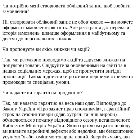
Чи потрібно мені створювати обліковий запис, щоб зробити
замовлення?
Ні, створювати обліковий запис не обов’язково — ви можете
оформити замовлення як гість. Але реєстрація дає переваги:
історія замовлень, швидше оформлення в майбутньому та
доступ до персональних знижок.
Чи пропонуєте ви якісь знижки чи акції?
Так, ми регулярно проводимо акції та даруємо знижки на
популярні товари. Слідкуйте за оновленнями на сайті та в
наших соціальних мережах, щоб не пропустити вигідні
пропозиції. Також підписники розсилки першими отримують
промокоди та спеціальні умови.
Чи надаєте ви гарантії на продукцію?
Так, ми надаємо гарантію на весь наш одяг.
Відповідно до
Закону України «Про захист прав споживачів», гарантійний
строк на сезонні товари (одяг, хутряні та інші вироби)
обчислюється з початку відповідного сезону, встановленого
Кабінетом Міністрів України.
Якщо протягом цього періоду
ви виявите виробничі дефекти або недоліки, ми безкоштовно
усунемо їх або замінимо товар на новий.
Зверніть увагу, що