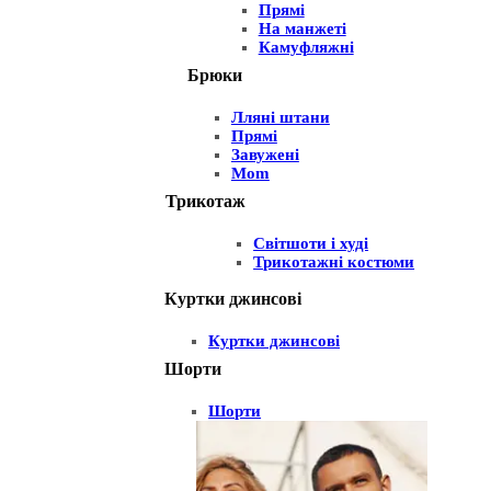
Прямі
На манжеті
Камуфляжні
Брюки
Лляні штани
Прямі
Завужені
Mom
Трикотаж
Світшоти і худі
Трикотажні костюми
Куртки джинсові
Куртки джинсові
Шорти
Шорти