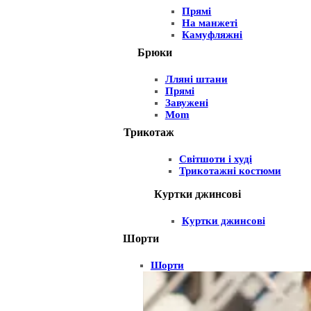
Прямі
На манжеті
Камуфляжні
Брюки
Лляні штани
Прямі
Завужені
Mom
Трикотаж
Світшоти і худі
Трикотажні костюми
Куртки джинсові
Куртки джинсові
Шорти
Шорти