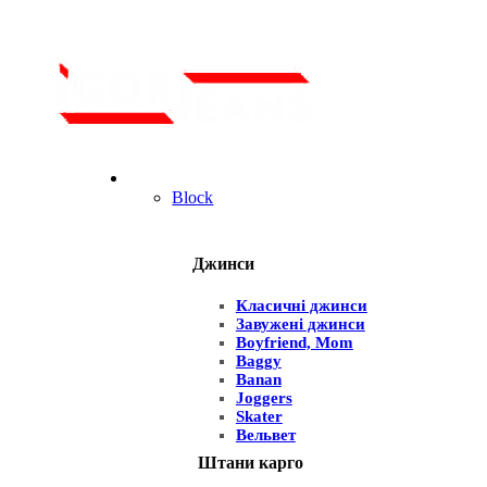
Для чоловіків
Block
Джинси
Класичні джинси
Завужені джинси
Boyfriend, Mom
Baggy
Banan
Joggers
Skater
Вельвет
Штани карго