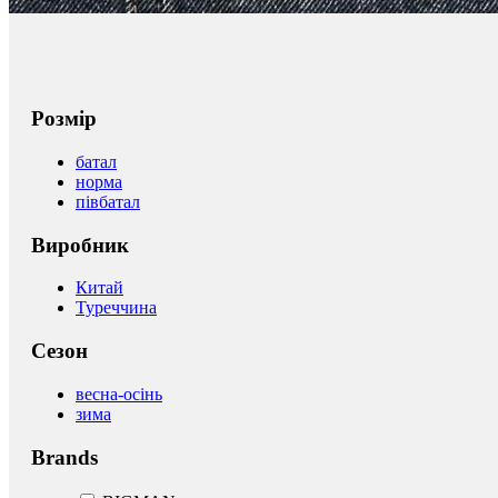
Розмір
батал
норма
півбатал
Виробник
Китай
Туреччина
Сезон
весна-осінь
зима
Brands